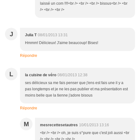
laissé un com !!!!<br /> <br /> <br /> bisous<br /> <br
/> <br /> <br />
J
Julia T
08/01/2013 13:31
Hmmm! Délicieux! J'aime beaucoup! Bises!
Répondre
L
la cuisine de véro
08/01/2013 12:38
ses délicieux sa me fais penser que j'ens est fais une il y a
pas longtemps et je ne les pas publier et ma présentation est
moins belle que la tienne j'adore bisous
Répondre
M
mesrecettesetautres
10/01/2013 13:16
<br /> <br /> oh, je suis s^pure que c'est joli aussi <br
/> <br /> <br /> <br />