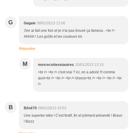
G
Gagaie
08/01/2013 12:06
J'en ai fait une fois et je n'ai pas trouvé ça fameux...<br />
Ahhhh ! Les goûts et les couleurs lol.
Répondre
M
mesrecettesetautres
10/01/2013 13:15
<br /> <br /> c'est vrai ? ici, on a adoré !!! comme
quoi<br /> <br /> <br /> bisous<br /> <br /> <br /> <br
/>
B
Béné70
08/01/2013 10:52
Une superbe idée ! C'est festif, fin et joliment présenté ! Bravo
! Bizzz