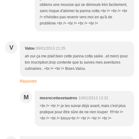
obtiens une mousse qui se démoule très facilement,
sans risque d'abimer ta panna cotta.<br /> <br /> <br
/> n'hésites pas revenir vers moi en qu'à de
problème.<br /> <br /> <br /> <br />
V
Valou
09/01/2013 21:35
ah oui ça me plait bien cette panna cotta salée...et merci pour
ton inscription,trop contente que tu suives mes aventures
culinaires...<br /> <br /> Bises.Valou.
Répondre
M
mesrecettesetautres
10/01/2013 13:32
<br /> <br /> je les suivai déjà avant, mais c'est plus
pratique pour être sûre de ne rien louper !!!!<br />
<br /> <br /> bious<br /> <br /> <br /> <br />