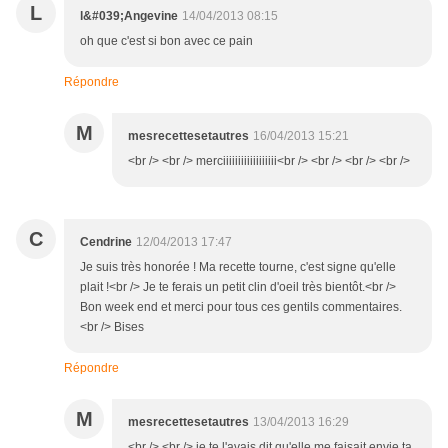
L
l&#039;Angevine
14/04/2013 08:15
oh que c'est si bon avec ce pain
Répondre
M
mesrecettesetautres
16/04/2013 15:21
<br /> <br /> merciiiiiiiiiiiiiiiiii<br /> <br /> <br /> <br />
C
Cendrine
12/04/2013 17:47
Je suis très honorée ! Ma recette tourne, c'est signe qu'elle
plait !<br /> Je te ferais un petit clin d'oeil très bientôt.<br />
Bon week end et merci pour tous ces gentils commentaires.
<br /> Bises
Répondre
M
mesrecettesetautres
13/04/2013 16:29
<br /> <br /> je te l'avais dit qu'elle me faisait envie ta