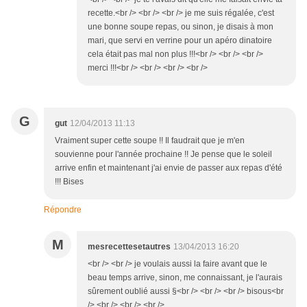
recette.<br /> <br /> <br /> je me suis régalée, c'est
une bonne soupe repas, ou sinon, je disais à mon
mari, que servi en verrine pour un apéro dinatoire
cela était pas mal non plus !!!<br /> <br /> <br />
merci !!!<br /> <br /> <br /> <br />
G
gut
12/04/2013 11:13
Vraiment super cette soupe !! Il faudrait que je m'en
souvienne pour l'année prochaine !! Je pense que le soleil
arrive enfin et maintenant j'ai envie de passer aux repas d'été
!!! Bises
Répondre
M
mesrecettesetautres
13/04/2013 16:20
<br /> <br /> je voulais aussi la faire avant que le
beau temps arrive, sinon, me connaissant, je l'aurais
sûrement oublié aussi §<br /> <br /> <br /> bisous<br
/> <br /> <br /> <br />