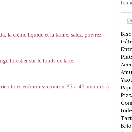
les 
C
Bisc
a, la crème liquide et la farine, salez, poivrez.
Gâte
Ent
Plat
e forestier sur le fonds de tarte.
Acc
Amu
Yaou
ricotta et enfournez environ 35 à 45 minutes à
Pap
Pizz
Comp
Inde
Tart
Brio