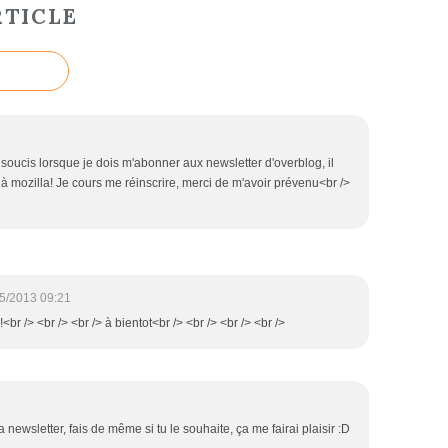
TICLE
n soucis lorsque je dois m'abonner aux newsletter d'overblog, il
 mozilla! Je cours me réinscrire, merci de m'avoir prévenu<br />
5/2013 09:21
!<br /> <br /> <br /> à bientot<br /> <br /> <br /> <br />
 newsletter, fais de même si tu le souhaite, ça me fairai plaisir :D