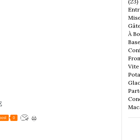
(23)
Entr
Mise
Gâte
À Boi
Bas
Conf
Fro
Vite 
Pota
Gla
Part
Con
E
Mac
post
0