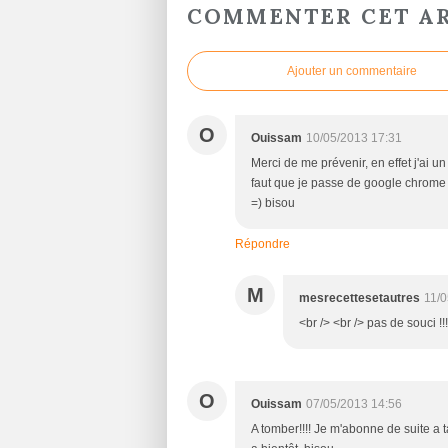
COMMENTER CET AR
Ajouter un commentaire
O
Ouissam
10/05/2013 17:31
Merci de me prévenir, en effet j'ai u
faut que je passe de google chrome à
=) bisou
Répondre
M
mesrecettesetautres
11/0
<br /> <br /> pas de souci !!!
O
Ouissam
07/05/2013 14:56
A tomber!!!! Je m'abonne de suite a ta