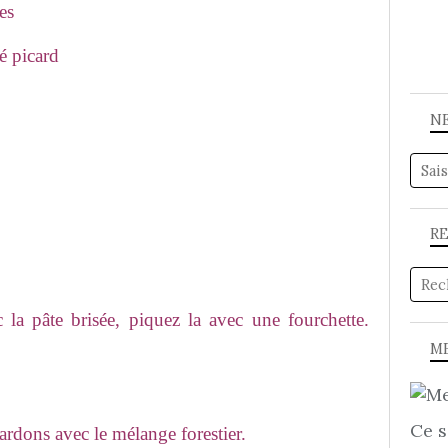
es
é picard
N
R
 la pâte brisée, piquez la avec une fourchette.
ME
Ce s
lardons avec le mélange forestier.