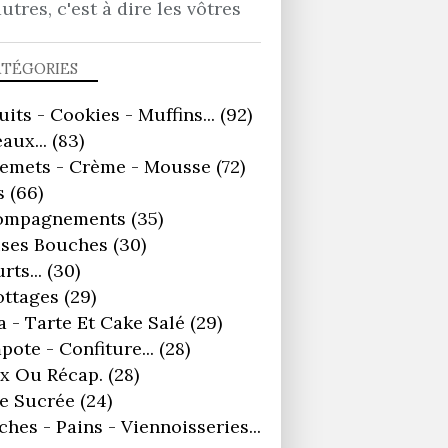
autres, c'est à dire les vôtres
ATÉGORIES
uits - Cookies - Muffins...
(92)
aux...
(83)
remets - Crème - Mousse
(72)
s
(66)
ompagnements
(35)
ses Bouches
(30)
rts...
(30)
ottages
(29)
a - Tarte Et Cake Salé
(29)
ote - Confiture...
(28)
x Ou Récap.
(28)
e Sucrée
(24)
ches - Pains - Viennoisseries...