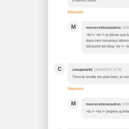
a bientôt, bisou
Répondre
M
mesrecettesetautres
10/0
<br /> <br /> je pense que t
dans mes nouveaux abonnés, 
découvrir ton blog <br /> <br
C
choupette82
14/03/2013 10:35
Tiens ta recette me plais bien, je vai
Répondre
M
mesrecettesetautres
15/0
<br /> <br /> j'espère qu'elle