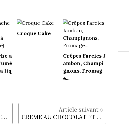
Croque Cake
che a
Crêpes Farcies J
Fumé
ambon, Champi
a liq
gnons, Fromag
e...
FILET MIGNON A L'ITALIENNE
CREME AU CHOCOLAT ET A LA LAVANDE