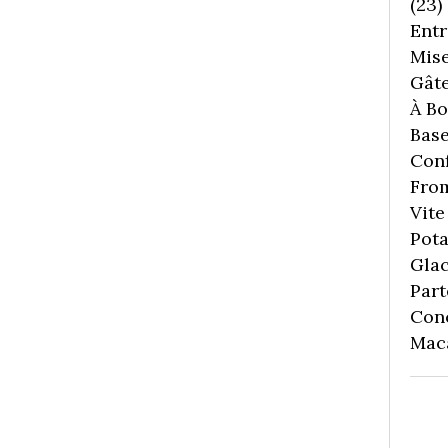
(23)
Entr
Mise
Gâte
À Boi
Bas
Conf
Fro
Vite 
Pota
Gla
Part
Con
Mac