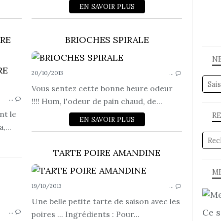
EN SAVOIR PLUS
BRE
BRIOCHES SPIRALE
N
20/10/2013
…
À BOIRE !!!!
Vous sentez cette bonne heure odeur
…
!!!! Hum, l'odeur de pain chaud, de...
nt le
R
EN SAVOIR PLUS
...
TARTE POIRE AMANDINE
ME
19/10/2013
…
BRIOCHES - PAINS - VIENNOISSERIES...
Une belle petite tarte de saison avec les
Ce s
…
poires ... Ingrédients : Pour...