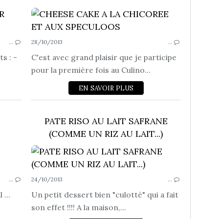
ENTREMETS - CRÈME - MOUSSE
…
28/10/2013
…
s : -
C'est avec grand plaisir que je participe
pour la première fois au Culino...
EN SAVOIR PLUS
PATE RISO AU LAIT SAFRANE
(COMME UN RIZ AU LAIT...)
PIZZA - TARTE ET CAKE SALÉ
ENTRE
…
24/10/2013
…
...
Un petit dessert bien "culotté" qui a fait
son effet !!!! A la maison,...