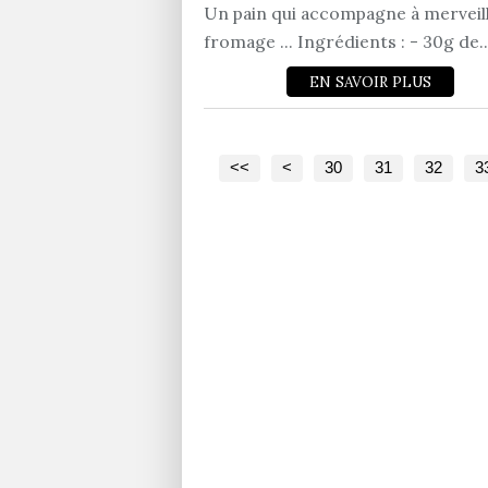
Un pain qui accompagne à merveill
fromage ... Ingrédients : - 30g de..
EN SAVOIR PLUS
10
20
<<
<
30
31
32
3