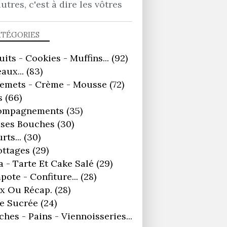
autres, c'est à dire les vôtres
ATÉGORIES
uits - Cookies - Muffins...
(92)
aux...
(83)
remets - Crème - Mousse
(72)
s
(66)
ompagnements
(35)
ses Bouches
(30)
rts...
(30)
ottages
(29)
a - Tarte Et Cake Salé
(29)
ote - Confiture...
(28)
x Ou Récap.
(28)
e Sucrée
(24)
ches - Pains - Viennoisseries...