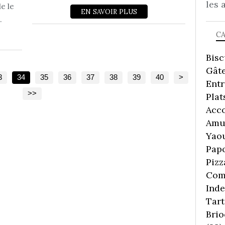
les 
e le
EN SAVOIR PLUS
.
C
Bisc
Gâte
50
60
70
80
90
3
34
35
36
37
38
39
40
>
Ent
>>
Plat
Acc
Amu
Yaou
Pap
Pizz
Comp
Inde
Tart
Brio