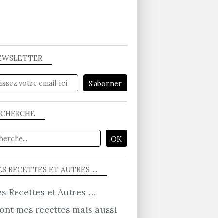
EWSLETTER
BRIOCHES - PAINS - VIENNOISSERIES...
ECHERCHE
S RECETTES ET AUTRES ....
TARTE SUCRÉE
ont mes recettes mais aussi