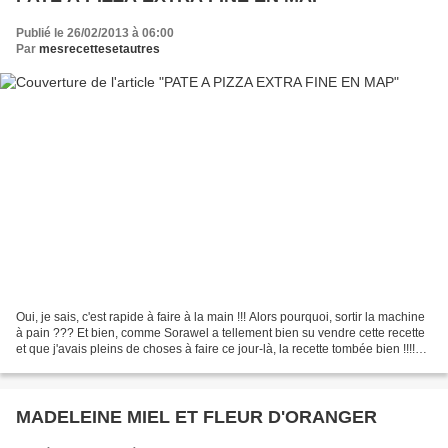
Publié le 26/02/2013 à 06:00
Par
mesrecettesetautres
Oui, je sais, c'est rapide à faire à la main !!! Alors pourquoi, sortir la machine
à pain ??? Et bien, comme Sorawel a tellement bien su vendre cette recette
et que j'avais pleins de choses à faire ce jour-là, la recette tombée bien !!!!
Alors merci Sorawel,...
MADELEINE MIEL ET FLEUR D'ORANGER