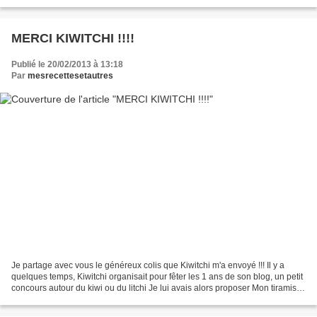
d'amandes - 50g...
MERCI KIWITCHI !!!!
Publié le 20/02/2013 à 13:18
Par
mesrecettesetautres
Je partage avec vous le généreux colis que Kiwitchi m'a envoyé !!! Il y a
quelques temps, Kiwitchi organisait pour fêter les 1 ans de son blog, un petit
concours autour du kiwi ou du litchi Je lui avais alors proposer Mon tiramisu
à la framboise et soupçon...