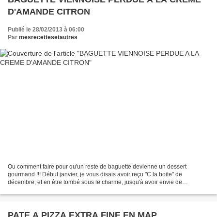
D'AMANDE CITRON
Publié le 28/02/2013 à 06:00
Par
mesrecettesetautres
Ou comment faire pour qu'un reste de baguette devienne un dessert
gourmand !!! Début janvier, je vous disais avoir reçu "C la boite" de
décembre, et en être tombé sous le charme, jusqu'à avoir envie de
poursuivre l'aventure et de recevoir celles de février......
PATE A PIZZA EXTRA FINE EN MAP