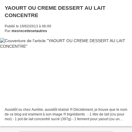
YAOURT OU CREME DESSERT AU LAIT
CONCENTRE
Publié le 19/02/2013 à 06:00
Par
mesrecettesetautres
Aussitôt vu chez Aurélie, aussitôt réalisé !!! Décidément, je trouve que le nom
de ce blog est vraiment à son image !!! Ingrédients : - 1 litre de lait (cru pour
moi) - 1 pot de lait concentré sucré (397g) - 1 ferment pour yaourt (ou un
yaourt nature)...