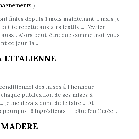
pagnements
)
ont finies depuis 1 mois maintenant ... mais je
tite recette aux airs festifs ... Février
n aussi. Alors peut-être que comme moi, vous
nt ce jour-là...
 L'ITALIENNE
nconditionnel des mises à l'honneur
 chaque publication de ses mises à
.. je me devais donc de le faire ... Et
ourquoi !!! Ingrédients : - pâte feuilletée...
 MADERE