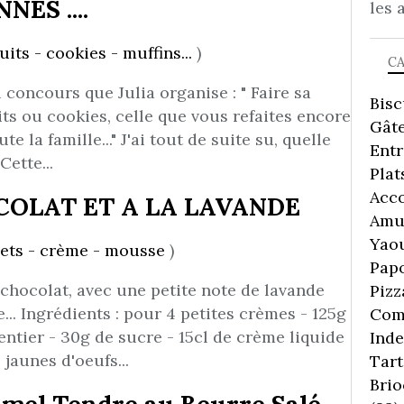
ES ....
les 
uits - cookies - muffins...
)
C
u concours que Julia organise : " Faire sa
Bisc
its ou cookies, celle que vous refaites encore
Gâte
te la famille..." J'ai tout de suite su, quelle
Ent
Cette...
Plat
Acc
OLAT ET A LA LAVANDE
Amu
Yaou
ets - crème - mousse
)
Pap
chocolat, avec une petite note de lavande
Pizz
... Ingrédients : pour 4 petites crèmes - 125g
Comp
 entier - 30g de sucre - 15cl de crème liquide
Inde
 jaunes d'oeufs...
Tart
Brio