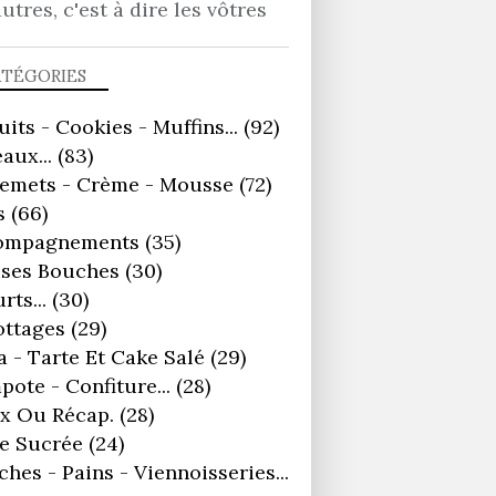
autres, c'est à dire les vôtres
ATÉGORIES
uits - Cookies - Muffins...
(92)
aux...
(83)
remets - Crème - Mousse
(72)
s
(66)
ompagnements
(35)
ses Bouches
(30)
rts...
(30)
ottages
(29)
a - Tarte Et Cake Salé
(29)
ote - Confiture...
(28)
x Ou Récap.
(28)
e Sucrée
(24)
ches - Pains - Viennoisseries...