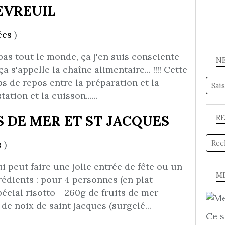
EVREUIL
ées
)
pas tout le monde, ça j'en suis consciente
N
 s'appelle la chaîne alimentaire... !!!! Cette
s de repos entre la préparation et la
ation et la cuisson......
S DE MER ET ST JACQUES
R
s
)
i peut faire une jolie entrée de fête ou un
ME
rédients : pour 4 personnes (en plat
pécial risotto - 260g de fruits de mer
de noix de saint jacques (surgelé...
Ce s