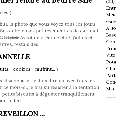
amel Tendre au Beurre Salé
(23)
Entr
ries
)
Mise
Gâte
ui, la photo que vous voyez tous les jours
À Boi
 Ses délicieuses petites sucettes de caramel
Bas
@@@@@@ Avant de créer ce blog, j'allais et
Conf
tres, testais des...
Fro
Vite 
CANNELLE
Pota
Gla
uits - cookies - muffins...
)
Part
 alsaciens, et je dois dire qu'avec tous les
Con
 ce mois-ci, je n'ai su résister à la tentation
Mac
s petits biscuits à déguster tranquillement
 le feu......
VEILLON ...