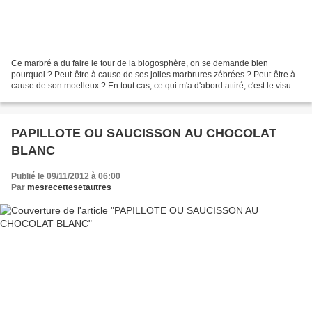
Ce marbré a du faire le tour de la blogosphère, on se demande bien
pourquoi ? Peut-être à cause de ses jolies marbrures zébrées ? Peut-être à
cause de son moelleux ? En tout cas, ce qui m'a d'abord attiré, c'est le visuel.
Puis, quand je l'ai goûté, j'ai...
PAPILLOTE OU SAUCISSON AU CHOCOLAT
BLANC
Publié le 09/11/2012 à 06:00
Par
mesrecettesetautres