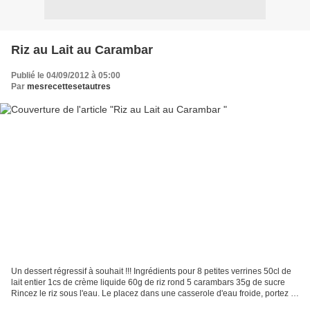
Riz au Lait au Carambar
Publié le 04/09/2012 à 05:00
Par
mesrecettesetautres
Un dessert régressif à souhait !!! Ingrédients pour 8 petites verrines 50cl de
lait entier 1cs de crème liquide 60g de riz rond 5 carambars 35g de sucre
Rincez le riz sous l'eau. Le placez dans une casserole d'eau froide, portez à
ébulition une minute...