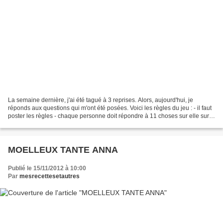
La semaine dernière, j'ai été tagué à 3 reprises. Alors, aujourd'hui, je
réponds aux questions qui m'ont été posées. Voici les règles du jeu : - il faut
poster les règles - chaque personne doit répondre à 11 choses sur elle sur
son blog - choisir 11 personnes...
MOELLEUX TANTE ANNA
Publié le 15/11/2012 à 10:00
Par
mesrecettesetautres