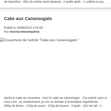
de maroilles - 40cl de crème semi-épaisse - 2 petits œufs - 1 cuillère à soupe
de moutarde à l'ancienne...
Cake aux Caranougats
Publié le 16/09/2012 à 05:00
Par
mesrecettesetautres
Après le cake au carambar , voici le cake au caranougat... J'ai repéré celui-ci
chez Lolo , et, évidemment, je n'ai su résister à la tentation Ingrédients : -
200g de farine - 120g de sucre - 150g de beurre - 3 œufs - 10cl de lait - 1
sachet de levure...