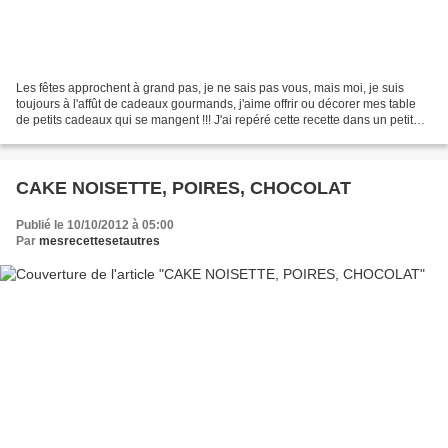
Les fêtes approchent à grand pas, je ne sais pas vous, mais moi, je suis
toujours à l'affût de cadeaux gourmands, j'aime offrir ou décorer mes table
de petits cadeaux qui se mangent !!! J'ai repéré cette recette dans un petit
livret fourni avec le prima...
CAKE NOISETTE, POIRES, CHOCOLAT
Publié le 10/10/2012 à 05:00
Par
mesrecettesetautres