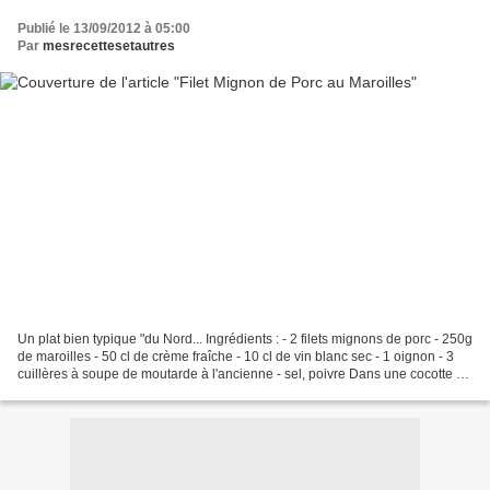
Publié le 13/09/2012 à 05:00
Par
mesrecettesetautres
Un plat bien typique "du Nord... Ingrédients : - 2 filets mignons de porc - 250g
de maroilles - 50 cl de crème fraîche - 10 cl de vin blanc sec - 1 oignon - 3
cuillères à soupe de moutarde à l'ancienne - sel, poivre Dans une cocotte en
fonte, faites revenir...