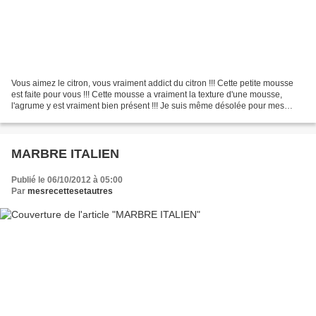
Vous aimez le citron, vous vraiment addict du citron !!! Cette petite mousse
est faite pour vous !!! Cette mousse a vraiment la texture d'une mousse,
l'agrume y est vraiment bien présent !!! Je suis même désolée pour mes
photos, qui ne mettent pas en...
MARBRE ITALIEN
Publié le 06/10/2012 à 05:00
Par
mesrecettesetautres