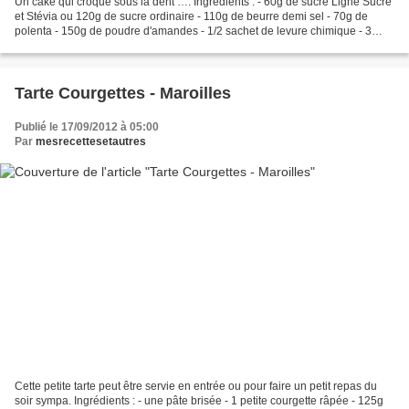
Un cake qui croque sous la dent …. Ingrédients : - 60g de sucre Ligne Sucre
et Stévia ou 120g de sucre ordinaire - 110g de beurre demi sel - 70g de
polenta - 150g de poudre d'amandes - 1/2 sachet de levure chimique - 3
œufs - 1 cuillère à café d'arôme...
Tarte Courgettes - Maroilles
Publié le 17/09/2012 à 05:00
Par
mesrecettesetautres
Cette petite tarte peut être servie en entrée ou pour faire un petit repas du
soir sympa. Ingrédients : - une pâte brisée - 1 petite courgette râpée - 125g