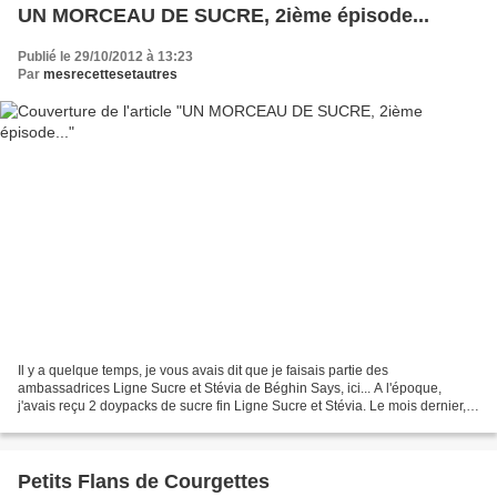
UN MORCEAU DE SUCRE, 2ième épisode...
Publié le 29/10/2012 à 13:23
Par
mesrecettesetautres
Il y a quelque temps, je vous avais dit que je faisais partie des
ambassadrices Ligne Sucre et Stévia de Béghin Says, ici... A l'époque,
j'avais reçu 2 doypacks de sucre fin Ligne Sucre et Stévia. Le mois dernier,
j'ai pu tester le sucre en morceau blanc...
Petits Flans de Courgettes