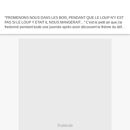
"PROMENONS NOUS DANS LES BOIS, PENDANT QUE LE LOUP N'Y EST
PAS SI LE LOUP Y ETAIT IL NOUS MANGERAIT...." C'est le petit air que j'ai
fredonné pendant toute une journée après avoir découvert le thème du défi
du mois de Recettes de auquel je participe avec...
Publicité