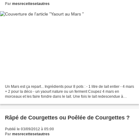
Par
mesrecettesetautres
Un Mars est ça repart... Ingrédients pour 8 pots : - 1 litre de lait entier - 4 mars
+ 2 pour la déco - un yaourt nature ou un ferment Coupez 4 mars en
morceaux et les faire fondre dans le lait. Une fois le lait redescendue à
température ambiante, délayez...
Râpé de Courgettes ou Poêlée de Courgettes ?
Publié le 03/09/2012 à 05:00
Par
mesrecettesetautres